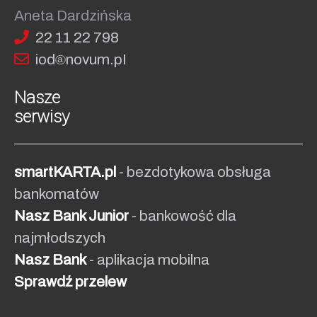
Aneta Dardzińska
22 11 22 798
iod
no
vum.pI
Nasze
serwisy
smartKARTA.pl
- bezdotykowa obsługa
bankomatów
Nasz Bank Junior
- bankowość dla
najmłodszych
Nasz Bank
- aplikacja mobilna
Sprawdź przelew