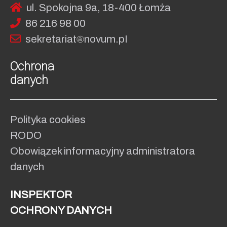
ul. Spokojna 9a, 18-400 Łomża
86 216 98 00
sekret
ariat
no
vum.pI
Ochrona
danych
Polityka cookies
RODO
Obowiązek informacyjny administratora
danych
INSPEKTOR
OCHRONY DANYCH