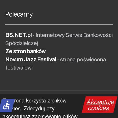
Polecamy
BS.NET.pl
- Internetowy Serwis Bankowości
Spółdzielczej
Ze stron banków
Novum Jazz Festival
- strona poświęcona
festiwalowi
Ta strona korzysta z plików
Akceptuję
© 1991 - 2026 NOVUM
accessible
cookies
cookies. Zdecyduj czy
akceptujesz zapisywanie plików