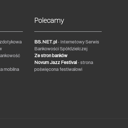
Polecamy
ezdotykowa
BS.NET.pl
- Internetowy Serwis
w
Bankowości Spółdzielczej
bankowość
Ze stron banków
Novum Jazz Festival
- strona
ja mobilna
poświęcona festiwalowi