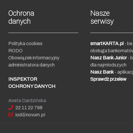
Ochrona
Nasze
danych
serwisy
Polityka cookies
smartKARTA.pl
- b
RODO
obsługa bankomató
Obowiązek informacyjny
Nasz Bank Junior
- 
administratora danych
dla najmłodszych
Nasz Bank
- aplikac
INSPEKTOR
Sprawdź przelew
OCHRONY DANYCH
Aneta Dardzińska
22 11 22 798
iod
no
vum.pI