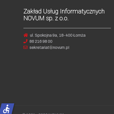
Zakład Usług Informatycznych
NOVUM sp. z o.o.
ul. Spokojna 9a, 18-400 Łomża
86 216 98 00
sekret
ariat
no
vum.pI
accessible