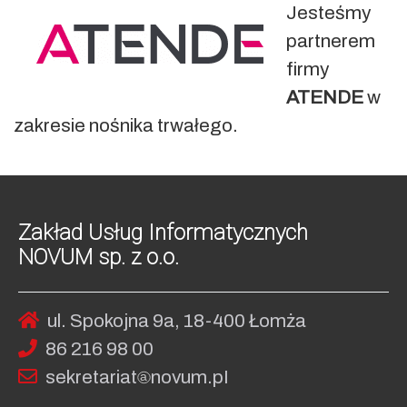
Jesteśmy
partnerem
firmy
ATENDE
w
zakresie nośnika trwałego.
Zakład Usług Informatycznych
NOVUM sp. z o.o.
ul. Spokojna 9a, 18-400 Łomża
86 216 98 00
sekret
ariat
no
vum.pI