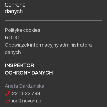
Ochrona
danych
Polityka cookies
RODO
Obowiązek informacyjny administratora
danych
INSPEKTOR
OCHRONY DANYCH
Aneta Dardzińska
22 11 22 798
iod
no
vum.pI