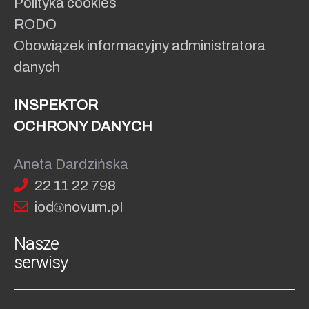
Polityka cookies
RODO
Obowiązek informacyjny administratora
danych
INSPEKTOR
OCHRONY DANYCH
Aneta Dardzińska
22 11 22 798
iod
no
vum.pI
Nasze
serwisy