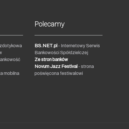
Polecamy
ezdotykowa
BS.NET.pl
- Internetowy Serwis
w
Bankowości Spółdzielczej
bankowość
Ze stron banków
Novum Jazz Festival
- strona
ja mobilna
poświęcona festiwalowi