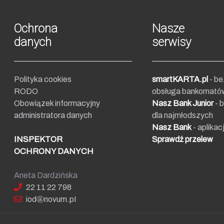
ch NabBit Nabiałek Sp. j.
Ochrona
Nasze
ew. 212
danych
serwisy
m.pl
tel.:
508 284 700
Polityka cookies
smartKARTA.pl
- b
RODO
obsługa bankomató
Obowiązek informacyjny
Nasz Bank Junior
- 
administratora danych
dla najmłodszych
Nasz Bank
- aplikac
INSPEKTOR
Sprawdź przelew
OCHRONY DANYCH
Aneta Dardzińska
22 11 22 798
iod
no
vum.pI