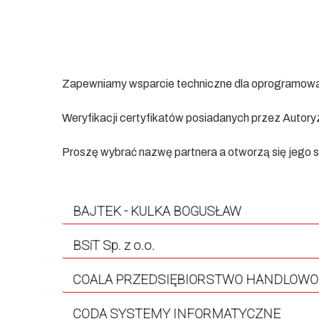
Zapewniamy wsparcie techniczne dla oprogramow
Weryfikacji certyfikatów posiadanych przez Auto
Proszę wybrać nazwę partnera a otworzą się jego
BAJTEK - KULKA BOGUSŁAW
BSiT Sp. z o.o.
BAJTEK - Kulka Bogusław
COALA PRZEDSIĘBIORSTWO HANDLOWO
CODA SYSTEMY INFORMATYCZNE
Opoczno, woj. łódzkie