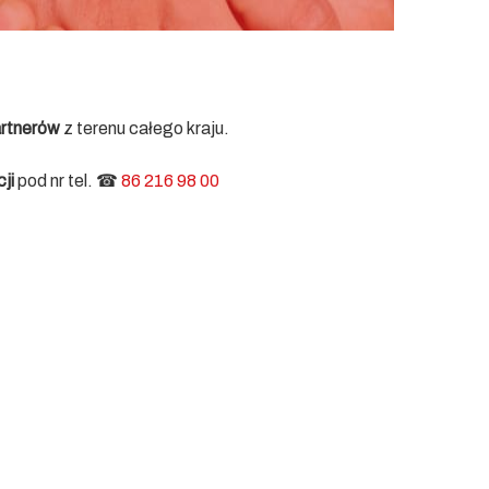
rtnerów
z terenu całego kraju.
ji
pod nr tel. ☎
86 216 98 00