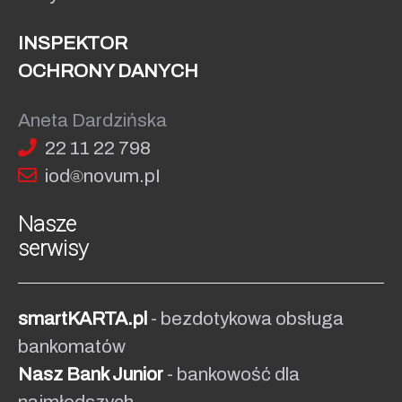
Novum HOST
.
INSPEKTOR
Więcej informacji:
www.bsbank.com.pl
,
OCHRONY DANYCH
www.bs.net.pl
Aneta Dardzińska
22 11 22 798
iod
no
vum.pI
Nasze
serwisy
smartKARTA.pl
- bezdotykowa obsługa
bankomatów
Nasz Bank Junior
- bankowość dla
najmłodszych