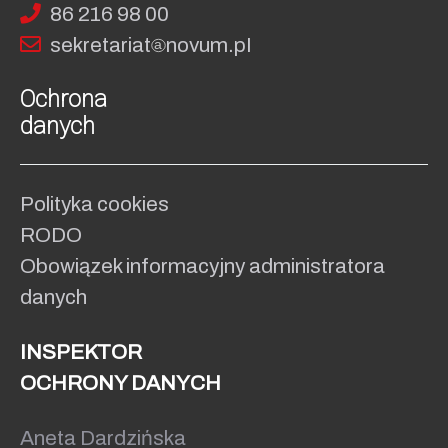
86 216 98 00
sekret
ariat
no
vum.pI
Ochrona
danych
Polityka cookies
RODO
Obowiązek informacyjny administratora
danych
INSPEKTOR
OCHRONY DANYCH
Aneta Dardzińska