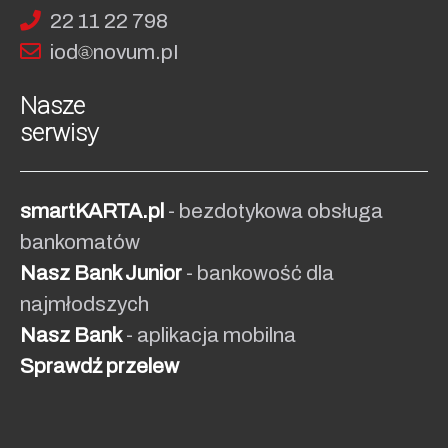
22 11 22 798
iod
no
vum.pI
Nasze
serwisy
smartKARTA.pl
- bezdotykowa obsługa
bankomatów
Nasz Bank Junior
- bankowość dla
najmłodszych
Nasz Bank
- aplikacja mobilna
Sprawdź przelew