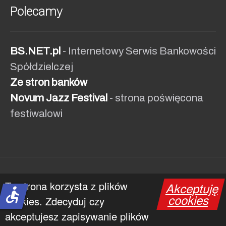
Polecamy
BS.NET.pl
- Internetowy Serwis Bankowości
Spółdzielczej
Ze stron banków
Novum Jazz Festival
- strona poświęcona
festiwalowi
© 1991 - 2026 NOVUM
Ta strona korzysta z plików
Akceptuję
accessible
cookies
cookies. Zdecyduj czy
akceptujesz zapisywanie plików